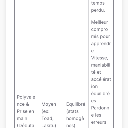
temps
perdu.
Meilleur
compro
mis pour
apprendr
e.
Vitesse,
maniabili
té et
accélérat
ion
équilibré
Polyvale
es.
nce &
Moyen
Équilibré
Pardonn
Prise en
(ex:
(stats
e les
main
Toad,
homogè
erreurs
(Débuta
Lakitu)
nes)