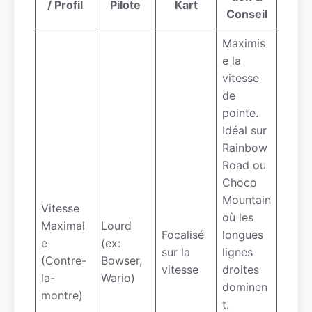
/ Profil
Pilote
Kart
Conseil
Maximis
e la
vitesse
de
pointe.
Idéal sur
Rainbow
Road ou
Choco
Mountain
Vitesse
où les
Maximal
Lourd
Focalisé
longues
e
(ex:
sur la
lignes
(Contre-
Bowser,
vitesse
droites
la-
Wario)
dominen
montre)
t.