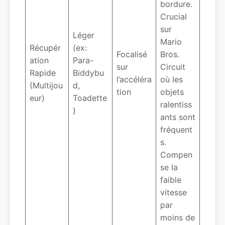
bordure.
Crucial
sur
Léger
Mario
Récupér
(ex:
Focalisé
Bros.
ation
Para-
sur
Circuit
Rapide
Biddybu
l’accéléra
où les
(Multijou
d,
tion
objets
eur)
Toadette
ralentiss
)
ants sont
fréquent
s.
Compen
se la
faible
vitesse
par
moins de