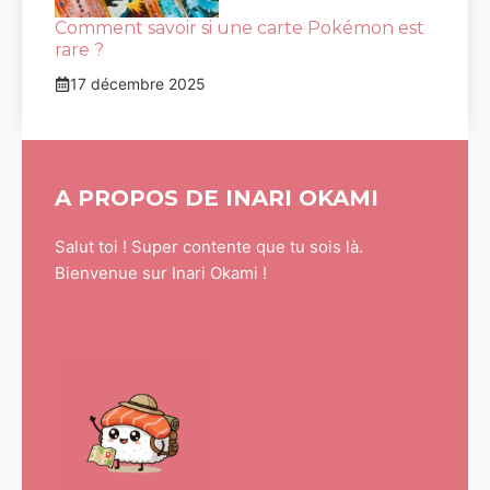
Comment savoir si une carte Pokémon est
rare ?
17 décembre 2025
A PROPOS DE INARI OKAMI
Salut toi ! Super contente que tu sois là.
Bienvenue sur Inari Okami !