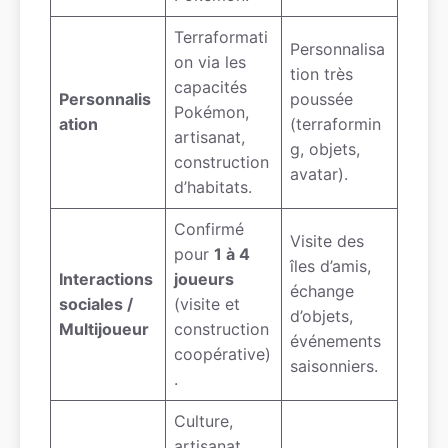
Terraformati
Personnalisa
on via les
tion très
capacités
Personnalis
poussée
Pokémon,
ation
(terraformin
artisanat,
g, objets,
construction
avatar).
d’habitats.
Confirmé
Visite des
pour
1 à 4
îles d’amis,
Interactions
joueurs
échange
sociales /
(visite et
d’objets,
Multijoueur
construction
événements
coopérative)
saisonniers.
.
Culture,
artisanat,