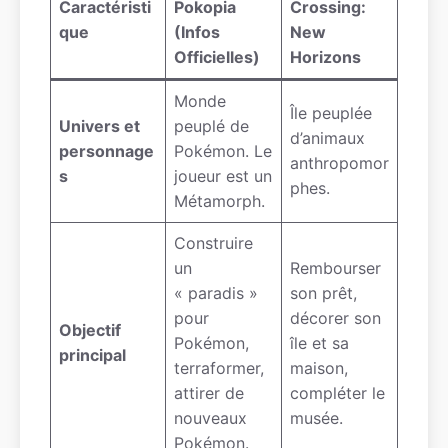
Caractéristi
Pokopia
Crossing:
que
(Infos
New
Officielles)
Horizons
Monde
Île peuplée
Univers et
peuplé de
d’animaux
personnage
Pokémon. Le
anthropomor
s
joueur est un
phes.
Métamorph.
Construire
un
Rembourser
« paradis »
son prêt,
pour
décorer son
Objectif
Pokémon,
île et sa
principal
terraformer,
maison,
attirer de
compléter le
nouveaux
musée.
Pokémon.