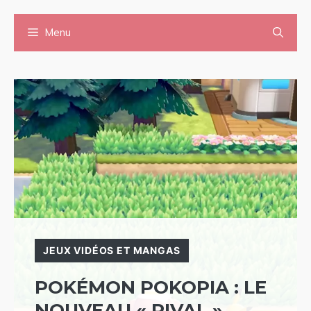
Aller
Menu
au
contenu
JEUX VIDÉOS ET MANGAS
POKÉMON POKOPIA : LE
NOUVEAU « RIVAL »