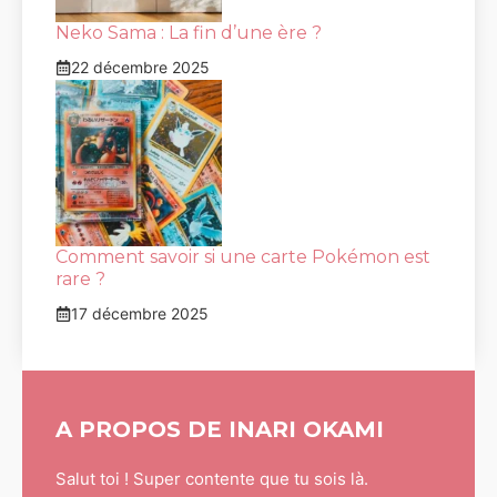
Neko Sama : La fin d’une ère ?
22 décembre 2025
Comment savoir si une carte Pokémon est
rare ?
17 décembre 2025
A PROPOS DE INARI OKAMI
Salut toi ! Super contente que tu sois là.