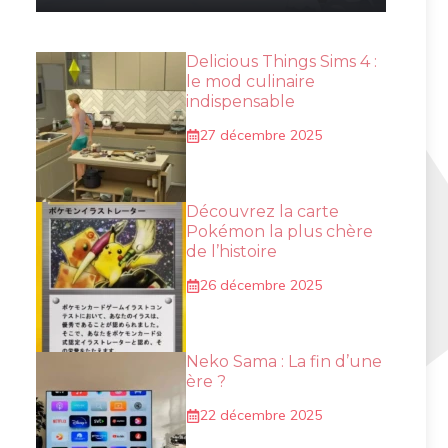
Delicious Things Sims 4 :
le mod culinaire
indispensable
27 décembre 2025
Découvrez la carte
Pokémon la plus chère
de l’histoire
26 décembre 2025
Neko Sama : La fin d’une
ère ?
22 décembre 2025