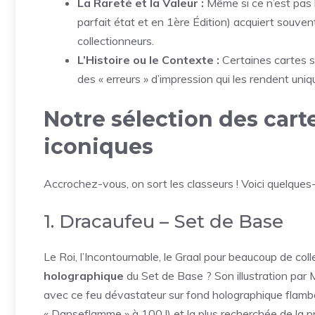
La Rareté et la Valeur :
Même si ce n’est pas le
parfait état et en 1ère Édition) acquiert souven
collectionneurs.
L’Histoire ou le Contexte :
Certaines cartes so
des « erreurs » d’impression qui les rendent uniq
Notre sélection des car
iconiques
Accrochez-vous, on sort les classeurs ! Voici quelques-u
1. Dracaufeu – Set de Base
Le Roi, l’Incontournable, le Graal pour beaucoup de coll
holographique
du Set de Base ? Son illustration par M
avec ce feu dévastateur sur fond holographique flamboy
« Danseflamme » à 100 !) et la plus recherchée de la 