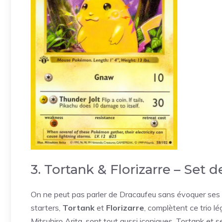
3. Tortank & Florizarre – Set 
On ne peut pas parler de Dracaufeu sans évoquer ses 
starters,
Tortank
et
Florizarre
, complètent ce trio l
Mitsuhiro Arita, sont tout aussi iconiques. Tortank et 