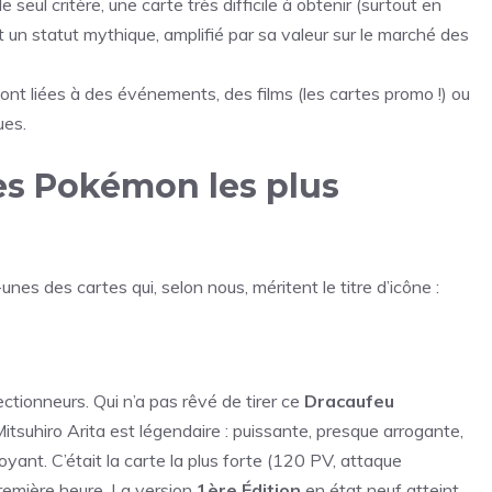
 seul critère, une carte très difficile à obtenir (surtout en
t un statut mythique, amplifié par sa valeur sur le marché des
nt liées à des événements, des films (les cartes promo !) ou
ues.
tes Pokémon les plus
nes des cartes qui, selon nous, méritent le titre d’icône :
ectionneurs. Qui n’a pas rêvé de tirer ce
Dracaufeu
itsuhiro Arita est légendaire : puissante, presque arrogante,
ant. C’était la carte la plus forte (120 PV, attaque
première heure. La version
1ère Édition
en état neuf atteint