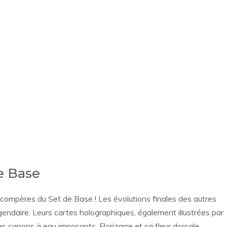
de Base
compères du Set de Base ! Les évolutions finales des autres
égendaire. Leurs cartes holographiques, également illustrées par
ses canons à eau imposants, Florizarre et sa fleur dorsale